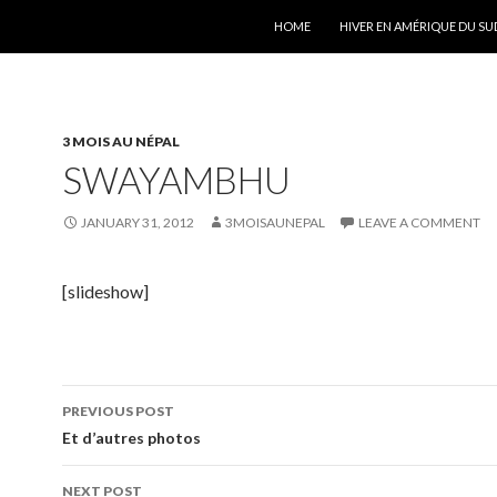
SKIP TO CONTENT
HOME
HIVER EN AMÉRIQUE DU SU
3 MOIS AU NÉPAL
SWAYAMBHU
JANUARY 31, 2012
3MOISAUNEPAL
LEAVE A COMMENT
[slideshow]
Post
PREVIOUS POST
navigation
Et d’autres photos
NEXT POST