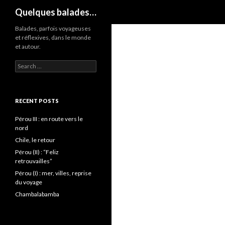
Search
Quelques balades…
Balades, parfois voyageuses
et réflexives, dans le monde
et autour.
Search
for:
RECENT POSTS
Pérou III : en route vers le
nord
Chile, le retour
Pérou (II) : “Feliz
retrouvailles”
Pérou (I) : mer, villes, reprise
du voyage
Chambalabamba