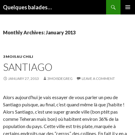
Search
Quelques balades…
SKIP
PRIMAR
TO
MENU
CONTENT
Monthly Archives: January 2013
3 MOIS AU CHILI
SANTIAGO
JANUARY 27, 2013
3MOISDEGREG
LEAVE A COMMENT
Alors aujourd’hui je vais essayer de vous parler un peu de
Santiago puisque, au final, c’est quand même là que j’habite !
Alors Santiago, c’est une super grande ville (bon ptêt pas
comme Teheran mais bon) où habitent environ 36% de la
population du pays. Cette ville est très plate, marquée à
certains endroits par des “cerros”, des collines. En fait il y en a