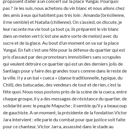
proposent d’aller à un concert sur la place Yungai. Pourquoi
pas ? Je les suis, nous achetons du vin blanc et nous allons chez
des amis à eux qui habitent pas très loin : Amanda (brésilienne,
il me semble) et Natalia (chilienne). On s’assied, on discute, je
leur raconte ma vie tout ça tout ça, ils préparent le vin blanc
dans un melon vert (c’est une autre sorte de melon) avec du
sucre et de la glace. Au bout d’un moment on va sur la place
Yungai. En fait c’est une fête pour la défense du quartier qui est
pris d’assaut par des promoteurs immobiliers sans scrupules
qui veulent détruire ce quartier qui est un des derniers jolis de
Santiago pour y faire des grandes tours comme dans le reste de
la ville. Il y a un bal « cueca » (danse traditionnelle, typique, du
Chili), des batucadas, des vendeurs de tout et de rien, c’est la
fête quoi. Nous nous postons près de la scène de la cueca, entre
chaque groupe, il y a des messages de résistance du quartier, de
solidarité avec le peuple Mapuche ; il semble qu’il y a beaucoup
de gauchiste. A un moment, la présidente de la fondation Victor
Jara intervient : elle parle du combat pour que justice soit faite
pour ce chanteur, Victor Jarra, assassiné dans le stade au