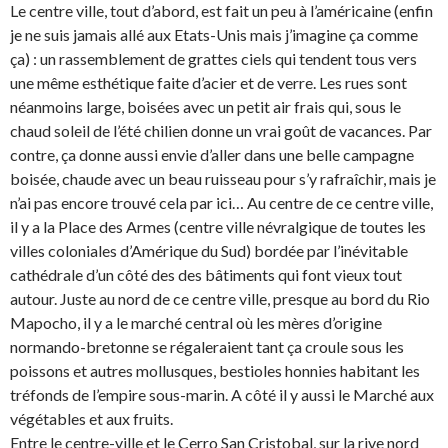
Le centre ville, tout d’abord, est fait un peu à l’américaine (enfin
je ne suis jamais allé aux Etats-Unis mais j’imagine ça comme
ça) : un rassemblement de grattes ciels qui tendent tous vers
une même esthétique faite d’acier et de verre. Les rues sont
néanmoins large, boisées avec un petit air frais qui, sous le
chaud soleil de l’été chilien donne un vrai goût de vacances. Par
contre, ça donne aussi envie d’aller dans une belle campagne
boisée, chaude avec un beau ruisseau pour s’y rafraîchir, mais je
n’ai pas encore trouvé cela par ici… Au centre de ce centre ville,
il y a la Place des Armes (centre ville névralgique de toutes les
villes coloniales d’Amérique du Sud) bordée par l’inévitable
cathédrale d’un côté des des bâtiments qui font vieux tout
autour. Juste au nord de ce centre ville, presque au bord du Rio
Mapocho, il y a le marché central où les mères d’origine
normando-bretonne se régaleraient tant ça croule sous les
poissons et autres mollusques, bestioles honnies habitant les
tréfonds de l’empire sous-marin. A côté il y aussi le Marché aux
végétables et aux fruits.
Entre le centre-ville et le Cerro San Cristobal, sur la rive nord