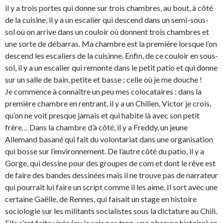
il y a trois portes qui donne sur trois chambres, au bout, à côté
de la cuisine, il y a un escalier qui descend dans un semi-sous-
sol où on arrive dans un couloir où donnent trois chambres et
une sorte de débarras. Ma chambre est la première lorsque l’on
descend les escaliers de la cuisinne. Enfin, de ce couloir en sous-
sol, il y a un escalier qui remonte dans le petit patio et qui donne
sur un salle de bain, petite et basse : celle où je me douche !
Je commence à connaître un peu mes colocataires : dans la
première chambre en rentrant, il y a un Chilien, Victor je crois,
qu’on ne voit presque jamais et qui habite là avec son petit
frère… Dans la chambre d’à côté, il y a Freddy, un jeune
Allemand basané qui fait du volontariat dans une organisation
qui bosse sur l’environnement. De l’autre côté du patio, il y a
Gorge, qui dessine pour des groupes de com et dont le rêve est
de faire des bandes dessinées mais il ne trouve pas de narrateur
qui pourrait lui faire un script comme il les aime. Il sort avec une
certaine Gaëlle, de Rennes, qui faisait un stage en histoire
sociologie sur les militants socialistes sous la dictature au Chili.
Elle s’est faite virée (ou je sais pas trop, une obscure histoire) en