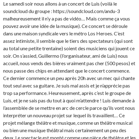
Le samedi soir nous allons à un concert de Luis (voilà le
soundcloud du groupe : https://soundcloud.com/andu-3
malheureusement il n’y a pas de vidéo… Mais comme ça vous
pouvez avoir une idée de la musique). Ce concert se déroule
dans une maison syndicale vers le métro Los Heroes. C’est
assez intimiste, il semble que le tiers des spectateurs (qui sont
au total une petite trentaine) soient des musiciens qui jouent ce
soir. On s’assied, Guillermo (l’organisateur, ami de Luis) nous
accueil, nous vends des bières vraiment pas cher (500 pesos) et
nous passe des chips en attendant que le concert commence.
Ce dernier commence un peu après 20h avec un mec qui chante
tout seul avec sa guitare. Je suis mal assis et je n’apprécie pas
trop sa performance. Heureusement, après c’est le groupe de
Luis, et je ne sais pas du tout à quoi m’attendre ! Luis demande à
l’assemblée de se mettre en arc de cercle parce qu’ils vont nous
interpréter un nouveau projet sur lequel ils travaillent… Ce
projet mélange théâtre et musique, comme un théâtre musical
ou bien une musique théâtral mais certainement un peu des
deux. Le spectacle est monté comme une pièce de théâtre et les