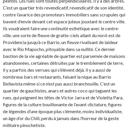
peintes. Les rues sont toutes perpendiculaires. Il y a des arbres.
C’est un quartier très revendicatif, revendicatif de son identité,
contre l’avarice des promoteurs immobiliers sans scrupules qui
bavent d’envie devant cet espace juteux jouxtant le centre ville.
Ils voudraient faire une continuité esthétique avec le centre-
ville. une sorte de fleuve de gratte-ciels allant du nord-est de
Providencia jusqu’à ce Barrio, un fleuve rivalisant de laideur
avec le Rio Mapocho, pitoyable dans sa nullité. Ce dernier
bastion de la vie agréable de quartier est parsemée de maisons
abandonnées, certaines détruites par le tremblement de terre,
il y a parfois des verrues qui s’élèvent déjà. Il y a aussi de
nombreux bars et restaurants, faisant la nique au Barrio
Bellavista même si ce n’est pas aussi branchouille. C’est un
quartier de gauchistes, anars et autres coco qui taguent les
rues, qui peignent les têtes de Victor Jarra et de Violetta Para,
figures de la culture bouillonante de l’avant-dictature, figures
de légendes d’une époque plus clémente, moins individualiste,
un âge d’or du Chili, perdu à jamais dans l’horreur de la geste
militaire pinochetiste.