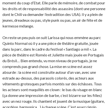
moment du coup d’Etat. Elle parle de mémoire, de combat pour
les droits et de responsabilité des assassins (dont une personne
dont le Chili va demander l’extradition des USA). Il y a plein de
jeunes, dreadeux ou pas, style punk ou pas, un air de fête et de
kermesse mélange.
On reste un peu puis on suit Larissa qui nous emmène au parc
Quinto Normal où il y a une pièce de théâtre gratuite, jouée
dans la parc, dans le cadre du festival « Santiago a mil ». La
pièce de théâtre est Roméo et Juliette mais jouée en Portugais
du Brésil… Bien entendu, vu mon niveau de portugais, je ne
comprends pas grand chose. La mise en scène est assez
absurde : la scène est construite autour d’un van, avec une
estrade au-dessus, des parasols colorés, des acteurs aux
vêtements grotesques parfois montés sur des échâsses. Tous
les acteurs sont maquillés en clown : le bas du visage en blanc
(ça donne une impression de barbe, c’est bizarre sur les filles)
avec un nez rouge. Ils chantent et jouent de la musique (guitare,
acordéon, harmonica…) à chaque scène. C’est assez rigolo