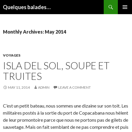
Search
Quelques balades…
SKIP
PRIMAR
TO
MENU
CONTENT
Monthly Archives: May 2014
VOYAGES
ISLA DEL SOL, SOUPE ET
TRUITES
MAY 11, 2014
ADMIN
LEAVE A COMMENT
C’est un petit bateau, nous sommes une dizaine sur son toit. Les
militaires postés à la sortie du port de Copacabana nous hèlent
de leur promontoire parce que nous ne portons pas de gilets de
sauvetage. Mais on fait semblant de ne pas comprendre et puis