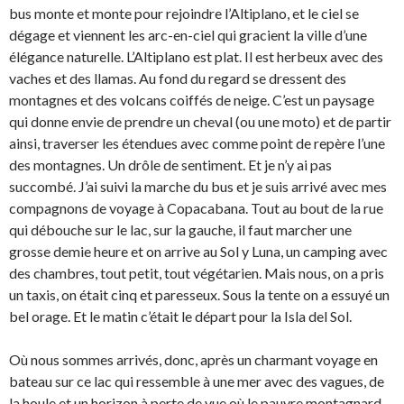
bus monte et monte pour rejoindre l’Altiplano, et le ciel se
dégage et viennent les arc-en-ciel qui gracient la ville d’une
élégance naturelle. L’Altiplano est plat. Il est herbeux avec des
vaches et des llamas. Au fond du regard se dressent des
montagnes et des volcans coiffés de neige. C’est un paysage
qui donne envie de prendre un cheval (ou une moto) et de partir
ainsi, traverser les étendues avec comme point de repère l’une
des montagnes. Un drôle de sentiment. Et je n’y ai pas
succombé. J’ai suivi la marche du bus et je suis arrivé avec mes
compagnons de voyage à Copacabana. Tout au bout de la rue
qui débouche sur le lac, sur la gauche, il faut marcher une
grosse demie heure et on arrive au Sol y Luna, un camping avec
des chambres, tout petit, tout végétarien. Mais nous, on a pris
un taxis, on était cinq et paresseux. Sous la tente on a essuyé un
bel orage. Et le matin c’était le départ pour la Isla del Sol.
Où nous sommes arrivés, donc, après un charmant voyage en
bateau sur ce lac qui ressemble à une mer avec des vagues, de
la houle et un horizon à perte de vue où le pauvre montagnard