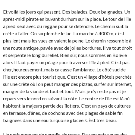
Et voilà les jours qui passent. Des balades. Deux baignades. Un
après-midi pirate en buvant du rhum sur la place. Le tour de l’île
à pied, seul avec du reggae pour se détendre. Le chemin suit la
crête à l’aller. On surplombe le lac. La marche à 4000m, c’est
plus lent mais les vues en valent la peine. Le chemin ressemble à
une route antique, pavée avec de jolies bordures. Il va tout droit
et serpente le long du relief. Bien sûr, nous sommes en Bolivie
alors il faut payer un péage pour traverser l’île à pied. C’est pas
cher, heureusement, mais ça casse l’ambiance. Le côté sud de
l’île est encore plus touristique. C’est un village d’hôtels perchés
sur une crête où l’on peut manger des pizzas, surfer sur Internet,
manger de la viande et tout et tout. Mais je n’y reste pas et je
repars vers le nord en suivant la côte. Le centre de l’île est là où
habitent la majeurs partie des îlotiers. C’est un pays de cultures
en terrasse, d’ânes, de cochons avec des plages de sable fin
baignées dans une eau turquoise glacée. C’est très beau.
Un petit moment de paradis, de repos. De rencontre avec des