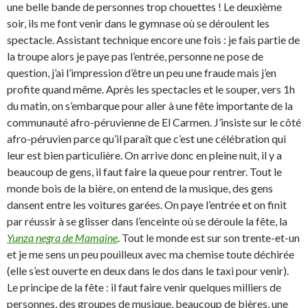
une belle bande de personnes trop chouettes ! Le deuxième
soir, ils me font venir dans le gymnase où se déroulent les
spectacle. Assistant technique encore une fois : je fais partie de
la troupe alors je paye pas l’entrée, personne ne pose de
question, j’ai l’impression d’être un peu une fraude mais j’en
profite quand même. Après les spectacles et le souper, vers 1h
du matin, on s’embarque pour aller à une fête importante de la
communauté afro-péruvienne de El Carmen. J’insiste sur le côté
afro-péruvien parce qu’il paraît que c’est une célébration qui
leur est bien particulière. On arrive donc en pleine nuit, il y a
beaucoup de gens, il faut faire la queue pour rentrer. Tout le
monde bois de la bière, on entend de la musique, des gens
dansent entre les voitures garées. On paye l’entrée et on finit
par réussir à se glisser dans l’enceinte où se déroule la fête, la
Yunza negra de Mamaine
. Tout le monde est sur son trente-et-un
et je me sens un peu pouilleux avec ma chemise toute déchirée
(elle s’est ouverte en deux dans le dos dans le taxi pour venir).
Le principe de la fête : il faut faire venir quelques milliers de
personnes, des groupes de musique, beaucoup de bières, une