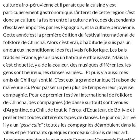
culture afro-péruvienne et il paraît que la cuisine y est
particulièrement gastronomique. L’intérêt de cette région c’est
donc sa culture, la fusion entre la culture afro, des descendants
d’esclaves importés par les Espagnols, et la culture péruvienne.
Cette année est la première édition du festival international de
folklore de Chincha. Alors c’est vrai, d’habitude je suis pas un
amoureux inconditionnel des festivals folklorique. Les bals
trads en France, je suis pas un habitué enthousiaste. Mais là
c’est chouette, y a de la couleur, des musiques différentes, les
gens sont heureux, les danses variées… Et puis y a aussi mes
amis du Chili qui sont là. C’est eux la grande (unique ?) raison de
ma venue ici. Pour passer un peu plus de temps en leur joyeuse
compagnie. Pour ce premier festival international de folklore
de Chincha, des compagnies (de danse surtout) sont venues
d’Argentine, du Chili, de tout le Pérou, d’Equateur, de Bolivie et
présentent toutes différents types de danses. Le jour où j’arrive
il y a un “
pasa calle
” : toutes les compagnies déambulent dans la
villes et performants quelques morceaux choisis de leur art.
J’accompagne donc le groupe de Francisca (
Ensamble Estación
)