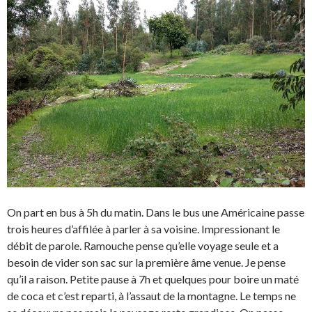
On part en bus à 5h du matin. Dans le bus une Américaine passe
trois heures d’affilée à parler à sa voisine. Impressionant le
débit de parole. Ramouche pense qu’elle voyage seule et a
besoin de vider son sac sur la première âme venue. Je pense
qu’il a raison. Petite pause à 7h et quelques pour boire un maté
de coca et c’est reparti, à l’assaut de la montagne. Le temps ne