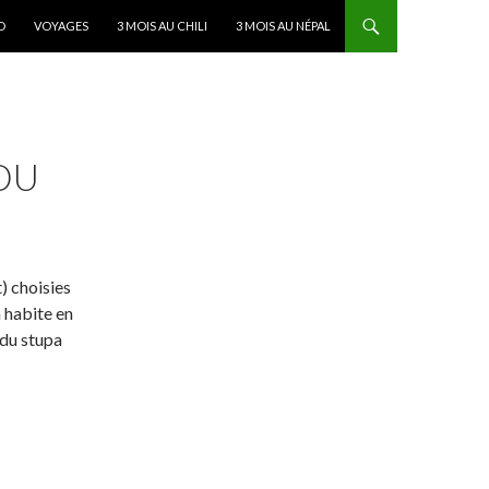
D
VOYAGES
3 MOIS AU CHILI
3 MOIS AU NÉPAL
DU
) choisies
 habite en
 du stupa