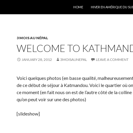
SKIP TO CONTENT
HOME
HIVER EN AMÉRIQUE DU SU
3 MOIS AU NÉPAL
WELCOME TO KATHMAN
JANUARY 28, 2012
3MOISAUNEPAL
LEAVE A COMMENT
Voici quelques photos (en basse qualité, malheureusement
de ce début de séjour à Katmandou. Voici le quartier où on
ce moment (en fait nous on est de l’autre côté de la colline
qu’on peut voir sur une des photos)
[slideshow]