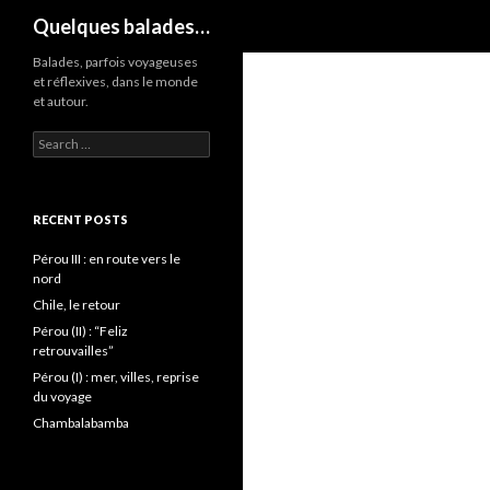
Search
Quelques balades…
Balades, parfois voyageuses
et réflexives, dans le monde
et autour.
Search
for:
RECENT POSTS
Pérou III : en route vers le
nord
Chile, le retour
Pérou (II) : “Feliz
retrouvailles”
Pérou (I) : mer, villes, reprise
du voyage
Chambalabamba