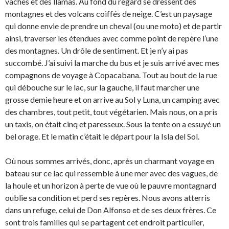
vaches et des llamas. Au fond du regard se dressent des
montagnes et des volcans coiffés de neige. C’est un paysage
qui donne envie de prendre un cheval (ou une moto) et de partir
ainsi, traverser les étendues avec comme point de repère l’une
des montagnes. Un drôle de sentiment. Et je n’y ai pas
succombé. J’ai suivi la marche du bus et je suis arrivé avec mes
compagnons de voyage à Copacabana. Tout au bout de la rue
qui débouche sur le lac, sur la gauche, il faut marcher une
grosse demie heure et on arrive au Sol y Luna, un camping avec
des chambres, tout petit, tout végétarien. Mais nous, on a pris
un taxis, on était cinq et paresseux. Sous la tente on a essuyé un
bel orage. Et le matin c’était le départ pour la Isla del Sol.
Où nous sommes arrivés, donc, après un charmant voyage en
bateau sur ce lac qui ressemble à une mer avec des vagues, de
la houle et un horizon à perte de vue où le pauvre montagnard
oublie sa condition et perd ses repères. Nous avons atterris
dans un refuge, celui de Don Alfonso et de ses deux frères. Ce
sont trois familles qui se partagent cet endroit particulier,