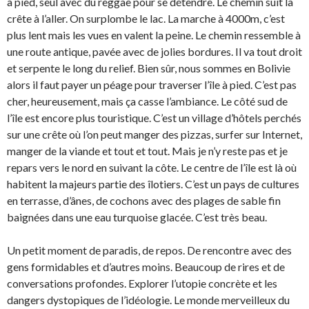
à pied, seul avec du reggae pour se détendre. Le chemin suit la
crête à l’aller. On surplombe le lac. La marche à 4000m, c’est
plus lent mais les vues en valent la peine. Le chemin ressemble à
une route antique, pavée avec de jolies bordures. Il va tout droit
et serpente le long du relief. Bien sûr, nous sommes en Bolivie
alors il faut payer un péage pour traverser l’île à pied. C’est pas
cher, heureusement, mais ça casse l’ambiance. Le côté sud de
l’île est encore plus touristique. C’est un village d’hôtels perchés
sur une crête où l’on peut manger des pizzas, surfer sur Internet,
manger de la viande et tout et tout. Mais je n’y reste pas et je
repars vers le nord en suivant la côte. Le centre de l’île est là où
habitent la majeurs partie des îlotiers. C’est un pays de cultures
en terrasse, d’ânes, de cochons avec des plages de sable fin
baignées dans une eau turquoise glacée. C’est très beau.
Un petit moment de paradis, de repos. De rencontre avec des
gens formidables et d’autres moins. Beaucoup de rires et de
conversations profondes. Explorer l’utopie concrète et les
dangers dystopiques de l’idéologie. Le monde merveilleux du