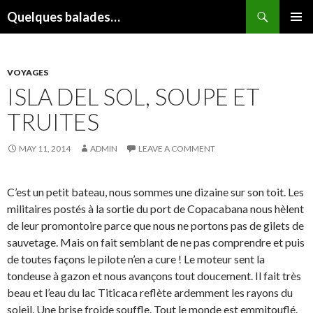
Search
Quelques balades…
SKIP
PRIMAR
TO
MENU
CONTENT
VOYAGES
ISLA DEL SOL, SOUPE ET
TRUITES
MAY 11, 2014
ADMIN
LEAVE A COMMENT
C’est un petit bateau, nous sommes une dizaine sur son toit. Les
militaires postés à la sortie du port de Copacabana nous hèlent
de leur promontoire parce que nous ne portons pas de gilets de
sauvetage. Mais on fait semblant de ne pas comprendre et puis
de toutes façons le pilote n’en a cure ! Le moteur sent la
tondeuse à gazon et nous avançons tout doucement. Il fait très
beau et l’eau du lac Titicaca reflète ardemment les rayons du
soleil. Une brise froide souffle. Tout le monde est emmitouflé.