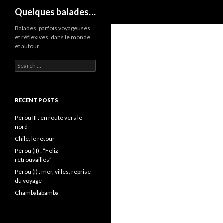
Search
Quelques balades…
Balades, parfois voyageuses
et réflexives, dans le monde
et autour.
Search
for:
RECENT POSTS
Pérou III : en route vers le
nord
Chile, le retour
Pérou (II) : “Feliz
retrouvailles”
Pérou (I) : mer, villes, reprise
du voyage
Chambalabamba