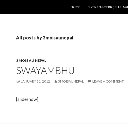
SKIP TO CONTENT
HOME
HIVER EN AMÉRIQUE DU SU
All posts by 3moisaunepal
3 MOIS AU NÉPAL
SWAYAMBHU
JANUARY 31, 2012
3MOISAUNEPAL
LEAVE A COMMENT
[slideshow]