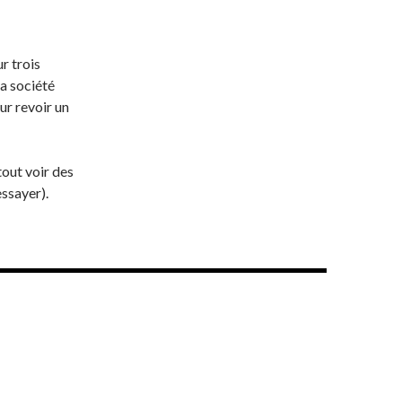
r trois
la société
ur revoir un
tout voir des
essayer).