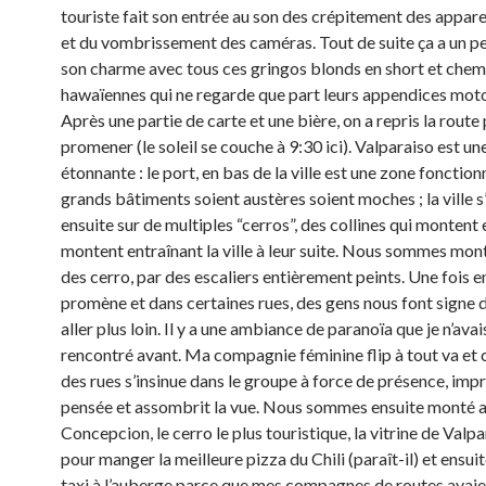
touriste fait son entrée au son des crépitement des appare
et du vombrissement des caméras. Tout de suite ça a un p
son charme avec tous ces gringos blonds en short et chem
hawaïennes qui ne regarde que part leurs appendices moto
Après une partie de carte et une bière, on a repris la route
promener (le soleil se couche à 9:30 ici). Valparaiso est une
étonnante : le port, en bas de la ville est une zone fonction
grands bâtiments soient austères soient moches ; la ville s
ensuite sur de multiples “cerros”, des collines qui montent 
montent entraînant la ville à leur suite. Nous sommes mont
des cerro, par des escaliers entièrement peints. Une fois en
promène et dans certaines rues, des gens nous font signe 
aller plus loin. Il y a une ambiance de paranoïa que je n’ava
rencontré avant. Ma compagnie féminine flip à tout va et 
des rues s’insinue dans le groupe à force de présence, imp
pensée et assombrit la vue. Nous sommes ensuite monté 
Concepcion, le cerro le plus touristique, la vitrine de Valpar
pour manger la meilleure pizza du Chili (paraît-il) et ensui
taxi à l’auberge parce que mes compagnes de routes avaie