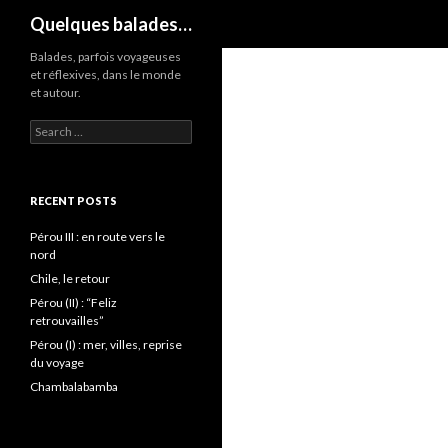
Search
Quelques balades…
Balades, parfois voyageuses
et réflexives, dans le monde
et autour.
Search
for:
RECENT POSTS
Pérou III : en route vers le
nord
Chile, le retour
Pérou (II) : “Feliz
retrouvailles”
Pérou (I) : mer, villes, reprise
du voyage
Chambalabamba