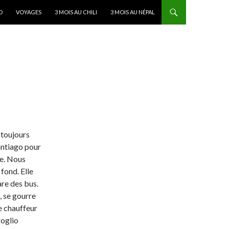
D
VOYAGES
3 MOIS AU CHILI
3 MOIS AU NÉPAL
 toujours
antiago pour
le. Nous
 fond. Elle
are des bus.
, se gourre
e chauffeur
roglio