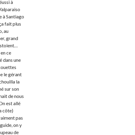
éussi à
 Valparaiso
te à Santiago
ça fait plus
o, au
mer, grand
estoient…
 en ce
vé dans une
couettes
e le gérant
houilla la
hé sur son
gnait de nous
On est allé
la côte)
vraiment pas
guide, on y
roupeau de