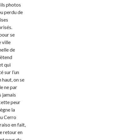
ils photos
eu perdu de
ises
risés.
 pour se
 ville
nelle de
’étend
et qui
é sur l’un
 haut, on se
de ne par
is jamais
cette peur
règne la
au Cerro
aiso en fait,
te retour en
nt peur du