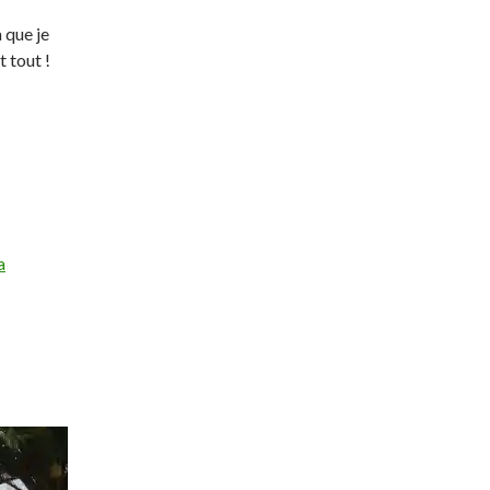
 que je
t tout !