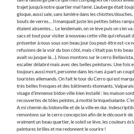
trajet jusqu’à notre quartier mal famé. L’auberge était touj
gloque, aussi sale, sans lumière dans les chiottes/douches,
bouts de verres… Il manquait juste les petites bêtes ramp
étaient absentes… Le lendemain, on se lève puis on s’en va 
sacs et tout pour visiter à nouveau cette ville qui refusait 
présenter à nous sous son beau jour (ou peut-être est-ce n
refusions de la voir du bon côté, mais c’était pas très beau
avait vu jusque là…). Nous montons sur le cerro Bellavista,
escalier délabré mais avec des belles peintures. Une fois en
toujours aussi mort, personne dans les rues à part un coup
touristes allemands. On fait le tour du Cerro qui est marq
très belles fresques et des bâtiments étonnants. Valparais
visage d’immense bidon ville bien installé : les maison son
recouvertes de tôles peintes, à moitié brinquebalante. C’e
A mi chemin du bidonville et de la ville en dur. Indescripti
remontons sur le cerro concepcion afin de le découvrir de j
vraiment un beau quartier, le soleil se lève, les couleurs écl
peintures brilles et me redonnent le sourire !