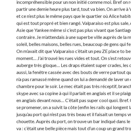
incompréhensible pour un non initié comme moi. Bref on r
partir une demie heure plus tard, tout va bien. On arrive à
et ce n’est plus le même pays que le quartier où Alice habi
qui est tout propré et bien rangé. Valparaiso est plus sale, 
Asie que Yankee même si c’est pas plus vivant que Santiag
contraire. Je m’attendais à une superbe ville auprès de la 
soleil, belles maisons, belles rues, beaucoup de gens qui f
On m’avait dit que Valparaiso c’était un peu ZE place to be
moment… J’ai trouvé les rues vides et tout. On s’est retou
auberge très gloque… Les draps étaient super crades, les 
aussi, la fenêtre cassée avec des bouts de verre partout qu
n’a pas ramassé même quand on lui a demandé de laver un c
chambre pour le soir. Le mec était pas très réceptif, branc
skype avec sa copine à qui il parlait en anglais et il se plai
en anglais devant nous… C’était pas super cool quoi. Bref. 
se promener, on a suivit la côte (enfin les rails qui longent 
jusqu’au port qui n’est pas très beau et il faisait un temps 
chouette. Auprès du port, on trouve un bar indiqué dans le 
va : c’était une belle pièce mais tout d’un coup un grand t