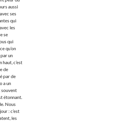
ours aussi
 avec ses
antes qui
avec les
de se
ous qui
 ce qu’on
 par un
 haut, c’est
le de
ué par de
o a un
t souvent
st étonnant.
ble. Nous
our : c’est
atent, les