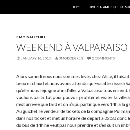
SKIP TO CONTENT
HOME
HIVER EN AMÉRIQUE DU SU
3 MOIS AU CHILI
WEEKEND À VALPARAISO
JANUARY 16, 2013
3MOISDEGREG
2 COMMENTS
Alors samedi nous nous sommes levés chez Alice, il faisait
beau et chaud et nous avons attendu qu’Eva atterrisse à S
qu’elle nous rejoigne afin d’aller à Valparaiso tous ensemb
voulions partir tôt pour pouvoir profiter et visiter la ville à
n’est arrivée que tard et on n’a pu partir que vers 14h à la g
Au guichet, le vendeur de tickets de la compagnie Pullman
dans nos ticket et met un horaire de départ à 22:30 donc l
du bus de 14h ne veut pas nous prendre et s’en suit un imb