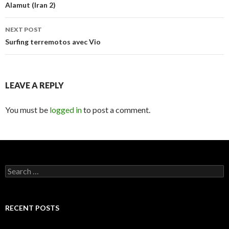
navigation
Alamut (Iran 2)
NEXT POST
Surfing terremotos avec Vio
LEAVE A REPLY
You must be
logged in
to post a comment.
Search
for:
RECENT POSTS