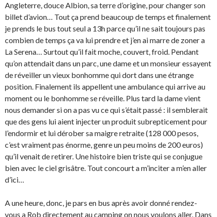
Angleterre, douce Albion, sa terre d’origine, pour changer son
billet d’avion… Tout ça prend beaucoup de temps et finalement
je prends le bus tout seul a 13h parce qu’il ne sait toujours pas
combien de temps ça va lui prendre et j’en ai marre de zoner a
La Serena… Surtout qu’il fait moche, couvert, froid. Pendant
qu’on attendait dans un parc, une dame et un monsieur essayent
de réveiller un vieux bonhomme qui dort dans une étrange
position. Finalement ils appellent une ambulance qui arrive au
moment ou le bonhomme se réveille. Plus tard la dame vient
nous demander si on a pas vu ce qui s’était passé : il semblerait
que des gens lui aient injecter un produit subrepticement pour
l’endormir et lui dérober sa maigre retraite (128 000 pesos,
c’est vraiment pas énorme, genre un peu moins de 200 euros)
qu’il venait de retirer. Une histoire bien triste qui se conjugue
bien avec le ciel grisâtre. Tout concourt a m’inciter a m’en aller
d’ici…
A une heure, donc, je pars en bus après avoir donné rendez-
vous a Rob directement au camping on nous voulons aller. Dans