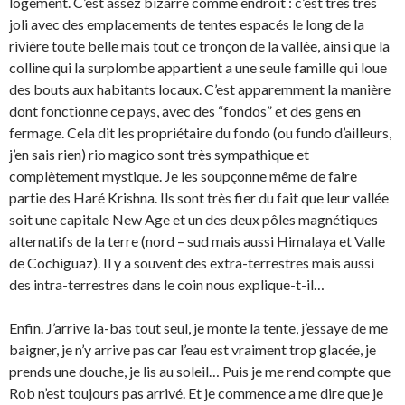
logement. C’est assez bizarre comme endroit : c’est très très
joli avec des emplacements de tentes espacés le long de la
rivière toute belle mais tout ce tronçon de la vallée, ainsi que la
colline qui la surplombe appartient a une seule famille qui loue
des bouts aux habitants locaux. C’est apparemment la manière
dont fonctionne ce pays, avec des “fondos” et des gens en
fermage. Cela dit les propriétaire du fondo (ou fundo d’ailleurs,
j’en sais rien) rio magico sont très sympathique et
complètement mystique. Je les soupçonne même de faire
partie des Haré Krishna. Ils sont très fier du fait que leur vallée
soit une capitale New Age et un des deux pôles magnétiques
alternatifs de la terre (nord – sud mais aussi Himalaya et Valle
de Cochiguaz). Il y a souvent des extra-terrestres mais aussi
des intra-terrestres dans le coin nous explique-t-il…
Enfin. J’arrive la-bas tout seul, je monte la tente, j’essaye de me
baigner, je n’y arrive pas car l’eau est vraiment trop glacée, je
prends une douche, je lis au soleil… Puis je me rend compte que
Rob n’est toujours pas arrivé. Et je commence a me dire que je