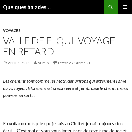
Search
Quelques balades…
SKIP
PRIMAR
TO
MENU
CONTENT
VOYAGES
VALLE DE ELQUI, VOYAGE
EN RETARD
APRIL 3, 2014
ADMIN
LEAVE A COMMENT
Les chemins sont comme les mots, des prisons qui enferment l’âme
du voyageur. Mon âme est prisonnière et j’embrasse le chemin, sans
pouvoir en sortir.
Eh voila un mois pile que je suis au Chili et je n’ai toujours rien
écrit… C’est mal et vous vous languissez de revoir ma douce et