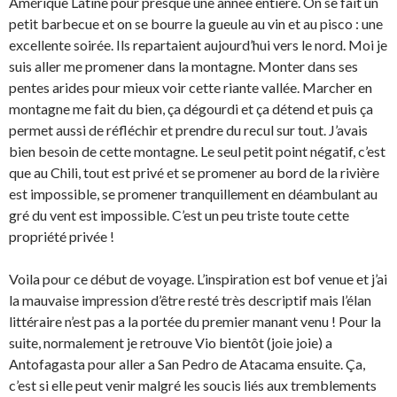
Amérique Latine pour presque une année entière. On se fait un
petit barbecue et on se bourre la gueule au vin et au pisco : une
excellente soirée. Ils repartaient aujourd’hui vers le nord. Moi je
suis aller me promener dans la montagne. Monter dans ses
pentes arides pour mieux voir cette riante vallée. Marcher en
montagne me fait du bien, ça dégourdi et ça détend et puis ça
permet aussi de réfléchir et prendre du recul sur tout. J’avais
bien besoin de cette montagne. Le seul petit point négatif, c’est
que au Chili, tout est privé et se promener au bord de la rivière
est impossible, se promener tranquillement en déambulant au
gré du vent est impossible. C’est un peu triste toute cette
propriété privée !
Voila pour ce début de voyage. L’inspiration est bof venue et j’ai
la mauvaise impression d’être resté très descriptif mais l’élan
littéraire n’est pas a la portée du premier manant venu ! Pour la
suite, normalement je retrouve Vio bientôt (joie joie) a
Antofagasta pour aller a San Pedro de Atacama ensuite. Ça,
c’est si elle peut venir malgré les soucis liés aux tremblements