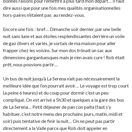
bonnes raisons pour remettre a plus tard mon départ… Il faut
dire aussi que pour une fois mes qualités organisationnelles
hors-paires n’étaient pas au rendez-vous.
Encore une fois : bref… Dimanche soir dernier, par une belle
nuit sans lune et aux étoiles resplendissantes derrière un voile
de gaz divers et variés, je sortais de ma maison pour aller
frapper chez les voisins. Sur mon dos trônait un sac aux
dimensions gargantuesques mais je n’en avais cure ! Rob était
prêt, nous pouvions partir…
Un bus de nuit jusqu’à La Serena n’ait pas nécessairement la
meilleure idée que l’on pourrait avoir… Le voyage est trop court
(a peine 6 heures) et du coup pour dormir c’est un peu
compliqué. On est arrivé a 5h30 et quelques a la gare des bus
de La Serena… Petit déjeuner de pan con palta (faut s’y
habituer, c’est notre menu des prochains jours, matin, midi et
soir) puis tentative de finir la nuit… On ne peut pas partir
directement a la Valle parce que Rob doit appeler en