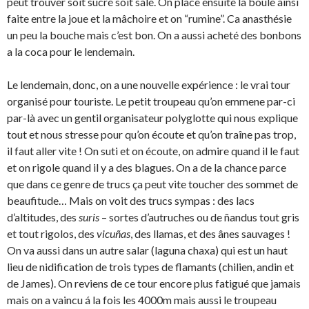
peut trouver soit sucré soit salé. On place ensuite la boule ainsi
faite entre la joue et la mâchoire et on “rumine”. Ca anasthésie
un peu la bouche mais c’est bon. On a aussi acheté des bonbons
a la coca pour le lendemain.
Le lendemain, donc, on a une nouvelle expérience : le vrai tour
organisé pour touriste. Le petit troupeau qu’on emmene par-ci
par-là avec un gentil organisateur polyglotte qui nous explique
tout et nous stresse pour qu’on écoute et qu’on traîne pas trop,
il faut aller vite ! On suti et on écoute, on admire quand il le faut
et on rigole quand il y a des blagues. On a de la chance parce
que dans ce genre de trucs ça peut vite toucher des sommet de
beaufitude… Mais on voit des trucs sympas : des lacs
d’altitudes, des
suris
– sortes d’autruches ou de ñandus tout gris
et tout rigolos, des
vicuñas
, des llamas, et des ânes sauvages !
On va aussi dans un autre salar (laguna chaxa) qui est un haut
lieu de nidification de trois types de flamants (chilien, andin et
de James). On reviens de ce tour encore plus fatigué que jamais
mais on a vaincu á la fois les 4000m mais aussi le troupeau