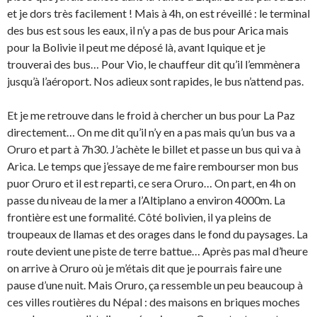
et je dors très facilement ! Mais à 4h, on est réveillé : le terminal
des bus est sous les eaux, il n’y a pas de bus pour Arica mais
pour la Bolivie il peut me déposé là, avant Iquique et je
trouverai des bus… Pour Vio, le chauffeur dit qu’il l’emmènera
jusqu’à l’aéroport. Nos adieux sont rapides, le bus n’attend pas.
Et je me retrouve dans le froid à chercher un bus pour La Paz
directement… On me dit qu’il n’y en a pas mais qu’un bus va a
Oruro et part à 7h30. J’achète le billet et passe un bus qui va à
Arica. Le temps que j’essaye de me faire rembourser mon bus
puor Oruro et il est reparti, ce sera Oruro… On part, en 4h on
passe du niveau de la mer a l’Altiplano a environ 4000m. La
frontière est une formalité. Côté bolivien, il ya pleins de
troupeaux de llamas et des orages dans le fond du paysages. La
route devient une piste de terre battue… Après pas mal d’heure
on arrive à Oruro où je m’étais dit que je pourrais faire une
pause d’une nuit. Mais Oruro, ça ressemble un peu beaucoup à
ces villes routières du Népal : des maisons en briques moches