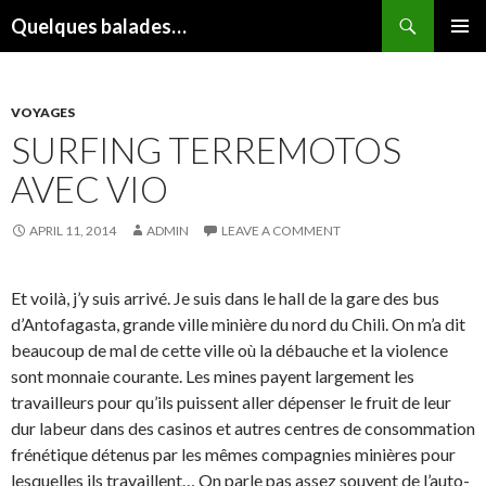
Search
Quelques balades…
SKIP
PRIMAR
TO
MENU
CONTENT
VOYAGES
SURFING TERREMOTOS
AVEC VIO
APRIL 11, 2014
ADMIN
LEAVE A COMMENT
Et voilà, j’y suis arrivé. Je suis dans le hall de la gare des bus
d’Antofagasta, grande ville minière du nord du Chili. On m’a dit
beaucoup de mal de cette ville où la débauche et la violence
sont monnaie courante. Les mines payent largement les
travailleurs pour qu’ils puissent aller dépenser le fruit de leur
dur labeur dans des casinos et autres centres de consommation
frénétique détenus par les mêmes compagnies minières pour
lesquelles ils travaillent… On parle pas assez souvent de l’auto-